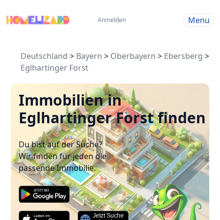
Menu
Anmelden
Deutschland
>
Bayern
>
Oberbayern
>
Ebersberg
>
Eglhartinger Forst
Immobilien in
Eglhartinger Forst finden
Du bist auf der Suche?
Wir finden für jeden die
passende Immobilie.