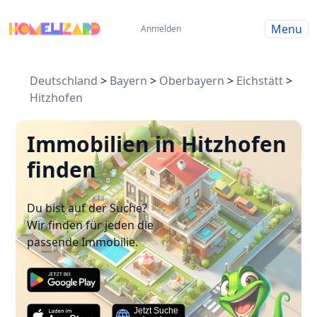
Menu
Anmelden
Deutschland
>
Bayern
>
Oberbayern
>
Eichstätt
>
Hitzhofen
Immobilien in Hitzhofen
finden
Du bist auf der Suche?
Wir finden für jeden die
passende Immobilie.