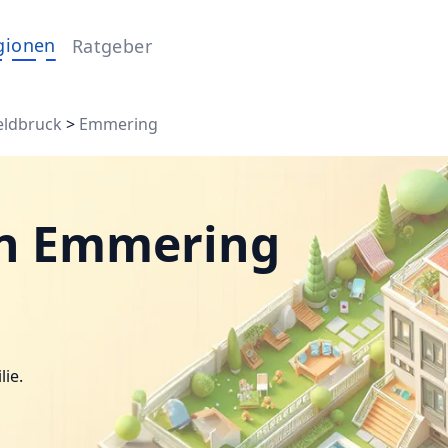
gionen
Ratgeber
eldbruck
>
Emmering
in Emmering
lie.