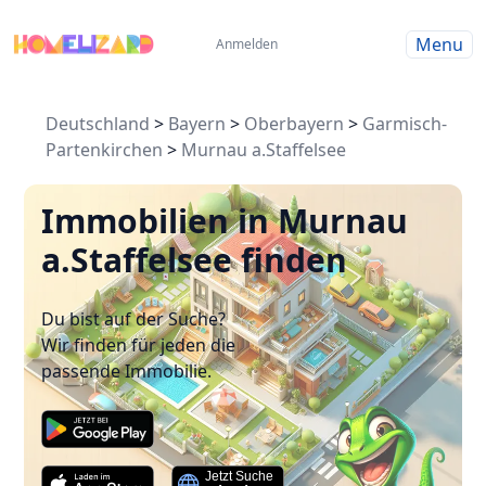
Menu
Anmelden
Deutschland
>
Bayern
>
Oberbayern
>
Garmisch-
Partenkirchen
>
Murnau a.Staffelsee
Immobilien in Murnau
a.Staffelsee finden
Du bist auf der Suche?
Wir finden für jeden die
passende Immobilie.