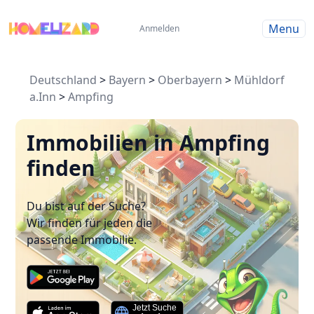
Menu
Anmelden
Deutschland
>
Bayern
>
Oberbayern
>
Mühldorf
a.Inn
>
Ampfing
Immobilien in Ampfing
finden
Du bist auf der Suche?
Wir finden für jeden die
passende Immobilie.