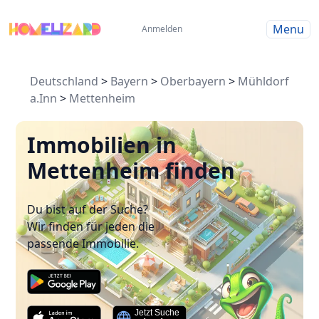
Menu
Anmelden
Deutschland
>
Bayern
>
Oberbayern
>
Mühldorf
a.Inn
>
Mettenheim
Immobilien in
Mettenheim finden
Du bist auf der Suche?
Wir finden für jeden die
passende Immobilie.