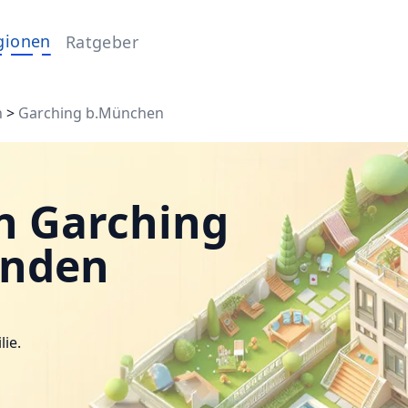
gionen
Ratgeber
n
>
Garching b.München
n Garching
inden
lie.