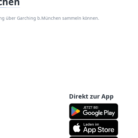
chen
rung über Garching b.München sammeln können.
Direkt zur App