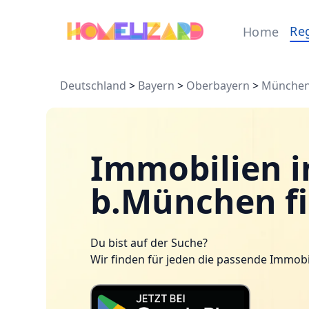
Re
Home
Deutschland
>
Bayern
>
Oberbayern
>
Münche
Immobilien i
b.München f
Du bist auf der Suche?
Wir finden für jeden die passende Immobi