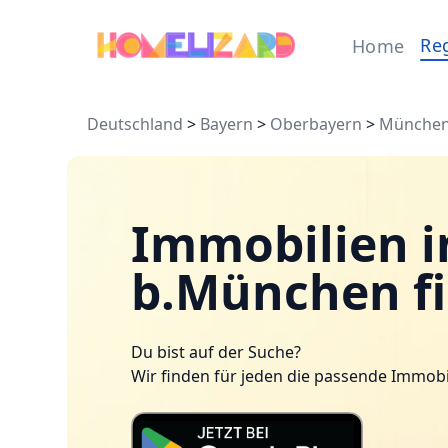
Re
Home
Deutschland
>
Bayern
>
Oberbayern
>
Münche
Immobilien i
b.München f
Du bist auf der Suche?
Wir finden für jeden die passende Immobi