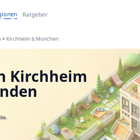
gionen
Ratgeber
n
>
Kirchheim b.München
n Kirchheim
inden
lie.