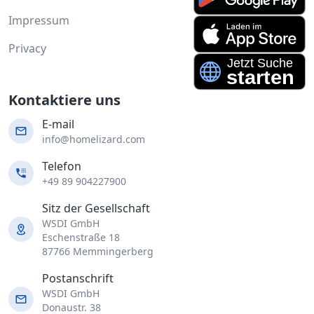
Impressum
Privacy
Kontaktiere uns
E-mail
info@homelizard.com
Telefon
+49 89 904227900
Sitz der Gesellschaft
WSDI GmbH
Eschenstraße 18
87766 Memmingerberg
Postanschrift
WSDI GmbH
Donaustr. 38