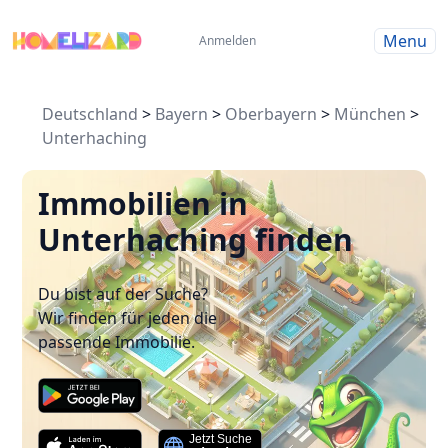
Menu
Anmelden
Deutschland
>
Bayern
>
Oberbayern
>
München
>
Unterhaching
Immobilien in
Unterhaching finden
Du bist auf der Suche?
Wir finden für jeden die
passende Immobilie.