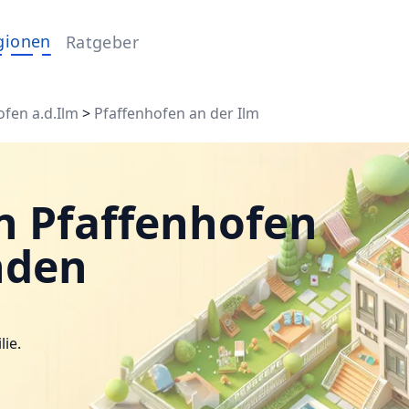
gionen
Ratgeber
ofen a.d.Ilm
>
Pfaffenhofen an der Ilm
n Pfaffenhofen
nden
lie.