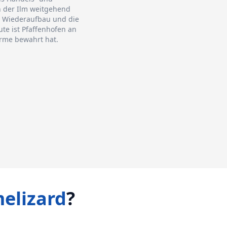
n der Ilm weitgehend
in Wiederaufbau und die
te ist Pfaffenhofen an
arme bewahrt hat.
elizard
?