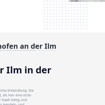
hofen an der Ilm
 Ilm in der
liche Entwicklung. Die
 als hier eine erste
 Stadt stetig und
als Handels- und