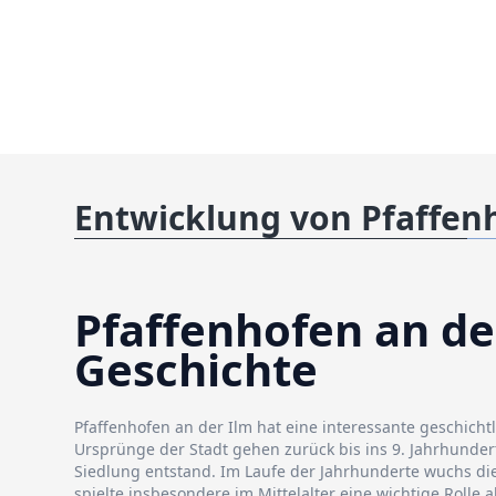
Entwicklung von Pfaffen
Pfaffenhofen an der
Geschichte
Pfaffenhofen an der Ilm hat eine interessante geschicht
Ursprünge der Stadt gehen zurück bis ins 9. Jahrhundert,
Siedlung entstand. Im Laufe der Jahrhunderte wuchs die
spielte insbesondere im Mittelalter eine wichtige Rolle 