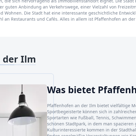
rn, die sich hervorragend als Immobilienstandort eignet. Die Stadt b
ner guten Anbindung an Verkehrswege, einer Vielzahl von Freizei
nd Wohnen. Die Stadt hat eine interessante geschichtliche Entwick
an Restaurants und Cafés. Alles in allem ist Pfaffenhofen an der I
 der Ilm
Was bietet Pfaffen
Pfaffenhofen an der Ilm bietet vielfältige M
Sportbegeisterte können sich in zahlreich
Sportarten wie Fußball, Tennis, Schwimmen
schönen Stadtpark, in dem man spazieren 
Kulturinteressierte kommen in der Stadthal
finden regelmäßig Veranstaltungen wie Ko