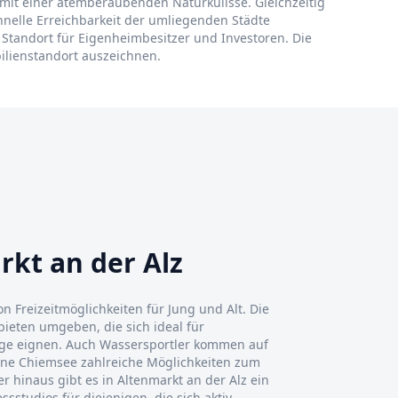
t mit einer atemberaubenden Naturkulisse. Gleichzeitig
nelle Erreichbarkeit der umliegenden Städte
 Standort für Eigenheimbesitzer und Investoren. Die
ilienstandort auszeichnen.
rkt an der Alz
on Freizeitmöglichkeiten für Jung und Alt. Die
eten umgeben, die sich ideal für
ge eignen. Auch Wassersportler kommen auf
gene Chiemsee zahlreiche Möglichkeiten zum
r hinaus gibt es in Altenmarkt an der Alz ein
sstudios für diejenigen, die sich aktiv