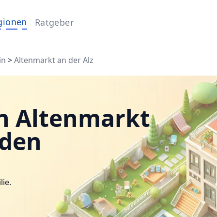
gionen
Ratgeber
in
>
Altenmarkt an der Alz
n Altenmarkt
nden
lie.