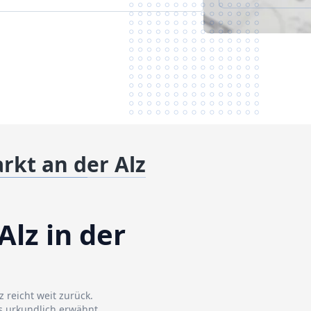
rkt an der Alz
Alz in der
 reicht weit zurück.
s urkundlich erwähnt.