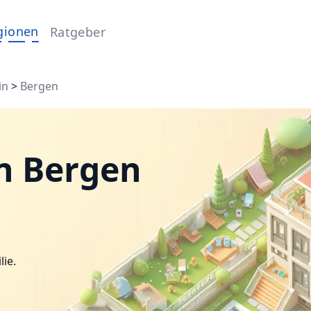
gionen
Ratgeber
in
>
Bergen
n Bergen
lie.