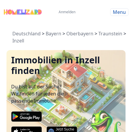
Menu
Anmelden
Deutschland
>
Bayern
>
Oberbayern
>
Traunstein
>
Inzell
Immobilien in Inzell
finden
Du bist auf der Suche?
Wir finden für jeden die
passende Immobilie.