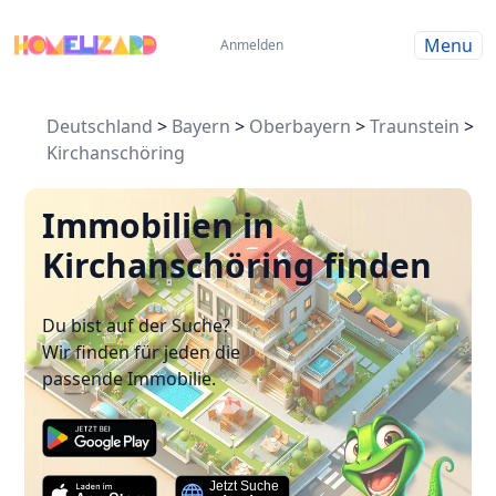
Menu
Anmelden
Deutschland
>
Bayern
>
Oberbayern
>
Traunstein
>
Kirchanschöring
Immobilien in
Kirchanschöring finden
Du bist auf der Suche?
Wir finden für jeden die
passende Immobilie.