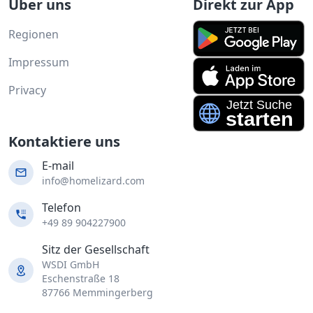
Über uns
Direkt zur App
Regionen
Impressum
Privacy
Kontaktiere uns
E-mail
info@homelizard.com
Telefon
+49 89 904227900
Sitz der Gesellschaft
WSDI GmbH
Eschenstraße 18
87766 Memmingerberg