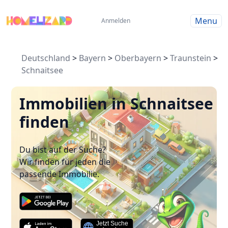
Menu
Anmelden
Deutschland
>
Bayern
>
Oberbayern
>
Traunstein
>
Schnaitsee
Immobilien in Schnaitsee
finden
Du bist auf der Suche?
Wir finden für jeden die
passende Immobilie.