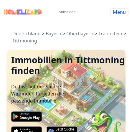
Menu
Anmelden
Deutschland
>
Bayern
>
Oberbayern
>
Traunstein
>
Tittmoning
Immobilien in Tittmoning
finden
Du bist auf der Suche?
Wir finden für jeden die
passende Immobilie.