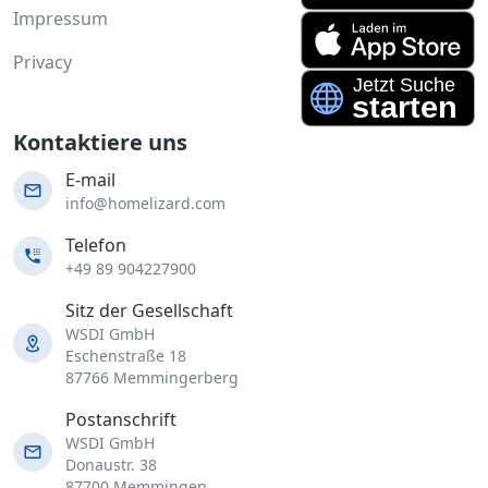
Impressum
Privacy
Kontaktiere uns
E-mail
info@homelizard.com
Telefon
+49 89 904227900
Sitz der Gesellschaft
WSDI GmbH
Eschenstraße 18
87766 Memmingerberg
Postanschrift
WSDI GmbH
Donaustr. 38
87700 Memmingen