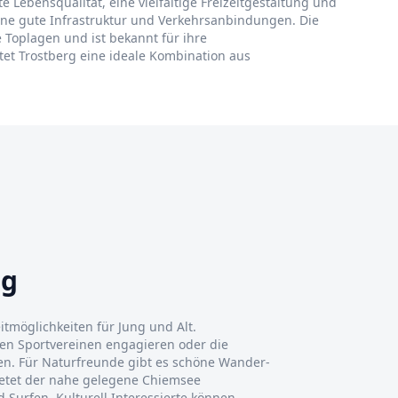
te Lebensqualität, eine vielfältige Freizeitgestaltung und
ine gute Infrastruktur und Verkehrsanbindungen. Die
 Toplagen und ist bekannt für ihre
etet Trostberg eine ideale Kombination aus
rg
eitmöglichkeiten für Jung und Alt.
hen Sportvereinen engagieren oder die
zen. Für Naturfreunde gibt es schöne Wander-
etet der nahe gelegene Chiemsee
Surfen. Kulturell Interessierte können