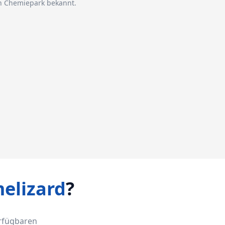
en Chemiepark bekannt.
elizard
?
erfügbaren