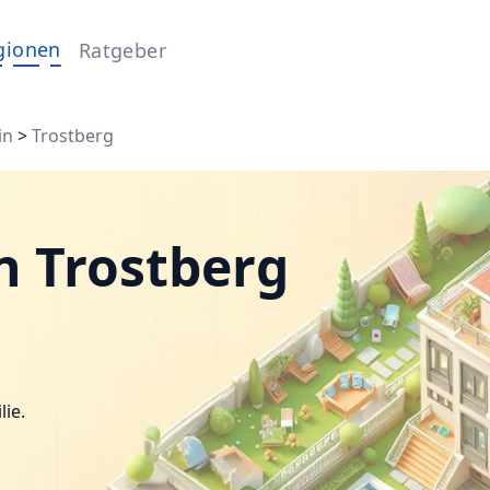
gionen
Ratgeber
in
>
Trostberg
n Trostberg
lie.