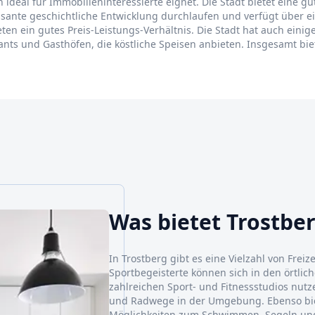
h ideal für Immobilieninteressierte eignet. Die Stadt bietet eine gu
sante geschichtliche Entwicklung durchlaufen und verfügt über e
n ein gutes Preis-Leistungs-Verhältnis. Die Stadt hat auch einige
urants und Gasthöfen, die köstliche Speisen anbieten. Insgesamt bi
Was bietet Trostbe
In Trostberg gibt es eine Vielzahl von Freiz
Sportbegeisterte können sich in den örtlic
zahlreichen Sport- und Fitnessstudios nut
und Radwege in der Umgebung. Ebenso bi
Möglichkeiten zum Schwimmen, Segeln und 