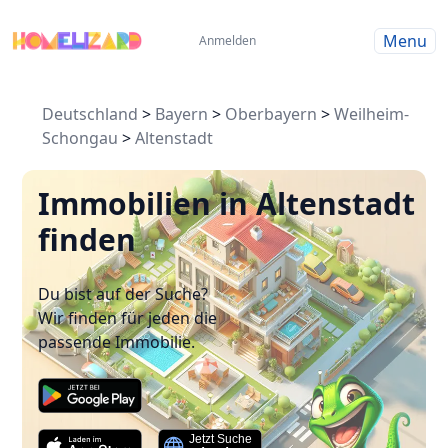
Menu
Anmelden
Deutschland
>
Bayern
>
Oberbayern
>
Weilheim-
Schongau
>
Altenstadt
Immobilien in Altenstadt
finden
Du bist auf der Suche?
Wir finden für jeden die
passende Immobilie.