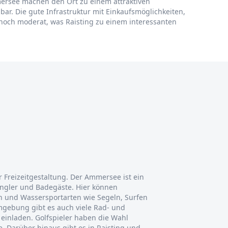
mmersee machen den Ort zu einem attraktiven
ar. Die gute Infrastruktur mit Einkaufsmöglichkeiten,
 noch moderat, was Raisting zu einem interessanten
r Freizeitgestaltung. Der Ammersee ist ein
 Angler und Badegäste. Hier können
n und Wassersportarten wie Segeln, Surfen
gebung gibt es auch viele Rad- und
inladen. Golfspieler haben die Wahl
. Darüber hinaus gibt es in Raisting und