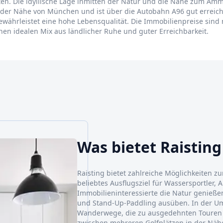
bieten. Die idyllische Lage inmitten der Natur und die Nähe zum A
n der Nähe von München und ist über die Autobahn A96 gut erreichb
währleistet eine hohe Lebensqualität. Die Immobilienpreise sind
inen idealen Mix aus ländlicher Ruhe und guter Erreichbarkeit.
Was bietet Raisting
Raisting bietet zahlreiche Möglichkeiten zu
beliebtes Ausflugsziel für Wassersportler,
Immobilieninteressierte die Natur genieße
und Stand-Up-Paddling ausüben. In der Um
Wanderwege, die zu ausgedehnten Touren e
zwischen mehreren Golfplätzen in der Nähe