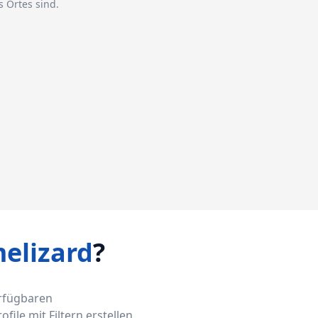
 Ortes sind.
elizard
?
erfügbaren
ile mit Filtern erstellen,