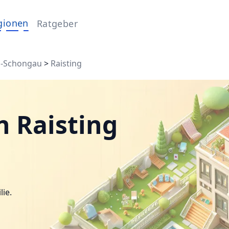
gionen
Ratgeber
m-Schongau
>
Raisting
n Raisting
lie.