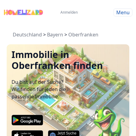
Menu
Anmelden
Deutschland
>
Bayern
>
Oberfranken
Immobilie in
Oberfranken finden
Du bist auf der Suche?
Wir finden für jeden die
passende Immobilie.