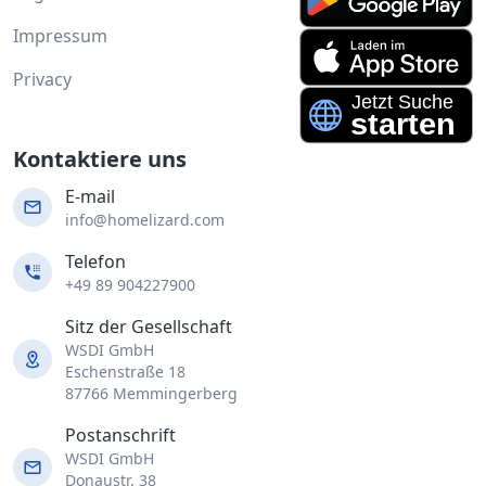
Impressum
Privacy
Kontaktiere uns
E-mail
info@homelizard.com
Telefon
+49 89 904227900
Sitz der Gesellschaft
WSDI GmbH
Eschenstraße 18
87766 Memmingerberg
Postanschrift
WSDI GmbH
Donaustr. 38