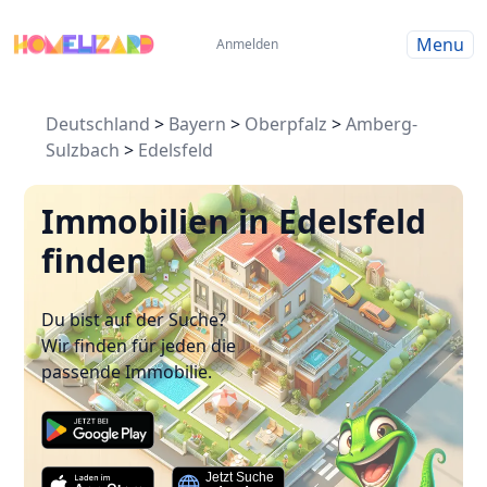
Menu
Anmelden
Deutschland
>
Bayern
>
Oberpfalz
>
Amberg-
Sulzbach
>
Edelsfeld
Immobilien in Edelsfeld
finden
Du bist auf der Suche?
Wir finden für jeden die
passende Immobilie.