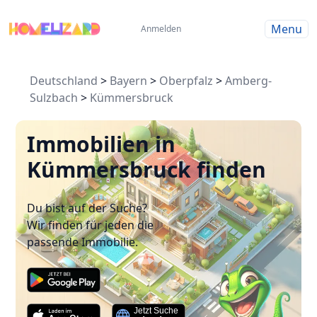
Menu
Anmelden
Deutschland
>
Bayern
>
Oberpfalz
>
Amberg-
Sulzbach
>
Kümmersbruck
Immobilien in
Kümmersbruck finden
Du bist auf der Suche?
Wir finden für jeden die
passende Immobilie.