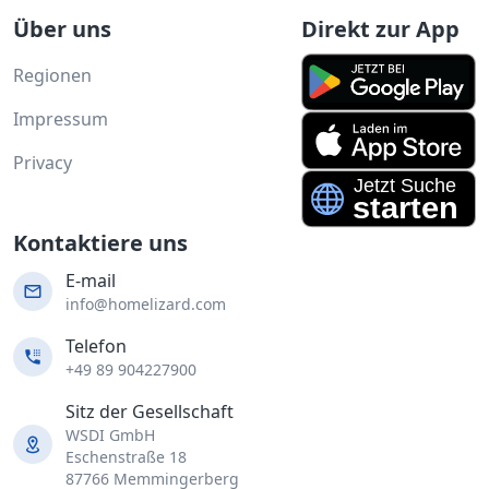
Über uns
Direkt zur App
Regionen
Impressum
Privacy
Kontaktiere uns
E-mail
info@homelizard.com
Telefon
+49 89 904227900
Sitz der Gesellschaft
WSDI GmbH
Eschenstraße 18
87766 Memmingerberg