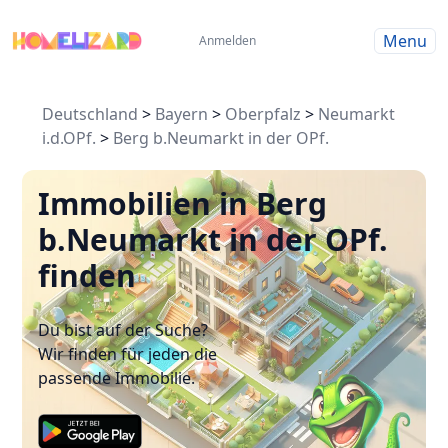
Menu
Anmelden
Deutschland
>
Bayern
>
Oberpfalz
>
Neumarkt
i.d.OPf.
>
Berg b.Neumarkt in der OPf.
Immobilien in Berg
b.Neumarkt in der OPf.
finden
Du bist auf der Suche?
Wir finden für jeden die
passende Immobilie.