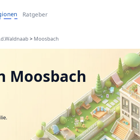
gionen
Ratgeber
.d.Waldnaab
>
Moosbach
in Moosbach
lie.