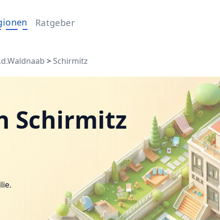
gionen
Ratgeber
.d.Waldnaab
>
Schirmitz
n Schirmitz
lie.