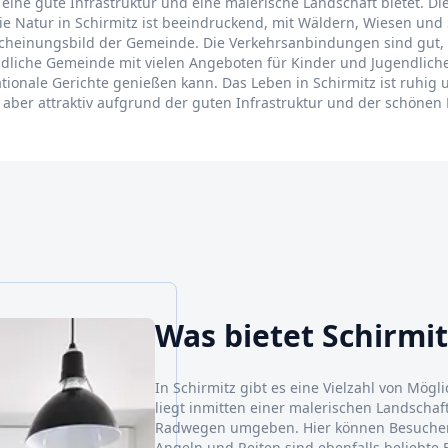
eine gute Infrastruktur und eine malerische Landschaft bietet. Die
Die Natur in Schirmitz ist beeindruckend, mit Wäldern, Wiesen und
Erscheinungsbild der Gemeinde. Die Verkehrsanbindungen sind gut
eundliche Gemeinde mit vielen Angeboten für Kinder und Jugendlich
nationale Gerichte genießen kann. Das Leben in Schirmitz ist ruhi
, aber attraktiv aufgrund der guten Infrastruktur und der schönen 
Was bietet Schirmit
In Schirmitz gibt es eine Vielzahl von Mögl
liegt inmitten einer malerischen Landschaf
Radwegen umgeben. Hier können Besucher d
Angeln und Reiten sind ebenfalls beliebte F