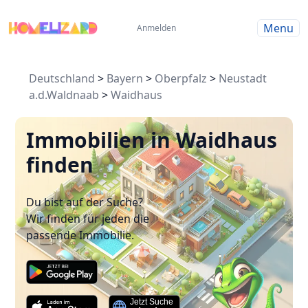
Menu
Anmelden
Deutschland
>
Bayern
>
Oberpfalz
>
Neustadt
a.d.Waldnaab
>
Waidhaus
Immobilien in Waidhaus
finden
Du bist auf der Suche?
Wir finden für jeden die
passende Immobilie.