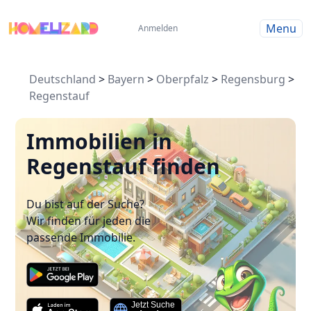
Menu
Anmelden
Deutschland
>
Bayern
>
Oberpfalz
>
Regensburg
>
Regenstauf
Immobilien in
Regenstauf finden
Du bist auf der Suche?
Wir finden für jeden die
passende Immobilie.