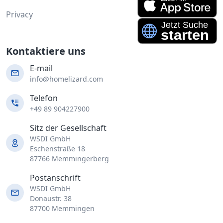
Privacy
Kontaktiere uns
E-mail
info@homelizard.com
Telefon
+49 89 904227900
Sitz der Gesellschaft
WSDI GmbH
Eschenstraße 18
87766 Memmingerberg
Postanschrift
WSDI GmbH
Donaustr. 38
87700 Memmingen