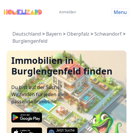
Menu
Anmelden
Deutschland
>
Bayern
>
Oberpfalz
>
Schwandorf
>
Burglengenfeld
Immobilien in
Burglengenfeld finden
Du bist auf der Suche?
Wir finden für jeden die
passende Immobilie.