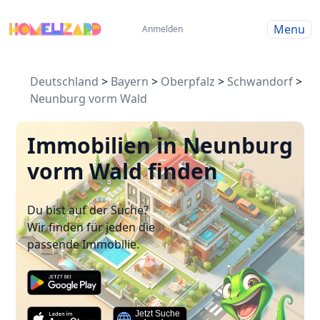
Menu
Anmelden
Deutschland
>
Bayern
>
Oberpfalz
>
Schwandorf
>
Neunburg vorm Wald
Immobilien in Neunburg
vorm Wald finden
Du bist auf der Suche?
Wir finden für jeden die
passende Immobilie.