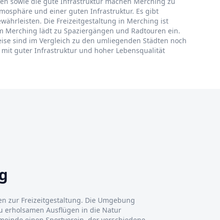
en sowie die gute Infrastruktur machen Merching zu
mosphäre und einer guten Infrastruktur. Es gibt
ährleisten. Die Freizeitgestaltung in Merching ist
um Merching lädt zu Spaziergängen und Radtouren ein.
ise sind im Vergleich zu den umliegenden Städten noch
 mit guter Infrastruktur und hoher Lebensqualität
g
ten zur Freizeitgestaltung. Die Umgebung
u erholsamen Ausflügen in die Natur
emeinde einen Sportverein, der verschiedene