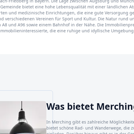
chach-Friedberg in Bayern. Die Lage zwischen Augsburg und Münch
 Gemeinde bietet eine hohe Lebensqualität mit einer ländlichen At
ten und medizinische Einrichtungen, die eine gute Versorgung gew
d verschiedenen Vereinen für Sport und Kultur. Die Natur rund 
 A8 und A96 sowie einem Bahnhof in der Nähe. Die Immobilienpre
 Immobilieninteressierte, die eine ruhige und idyllische Umgebung
Was bietet Merchin
In Merching gibt es zahlreiche Möglichkei
bietet schöne Rad- und Wanderwege, die z
einladen. Darüber hinaus gibt es in der G