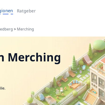
gionen
Ratgeber
iedberg
>
Merching
n Merching
lie.