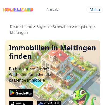
Menu
Anmelden
Deutschland
>
Bayern
>
Schwaben
>
Augsburg
>
Meitingen
Immobilien in Meitingen
finden
Du bist auf der Suche?
Wir finden für jeden die
passende Immobilie.