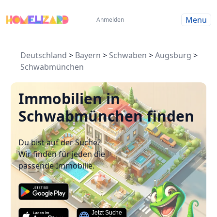
Menu
Anmelden
Deutschland
>
Bayern
>
Schwaben
>
Augsburg
>
Schwabmünchen
Immobilien in
Schwabmünchen finden
Du bist auf der Suche?
Wir finden für jeden die
passende Immobilie.