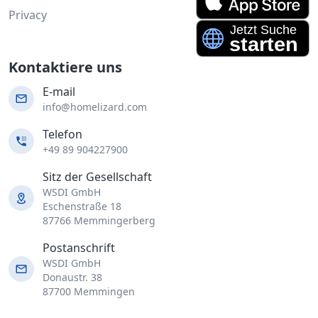
Privacy
Kontaktiere uns
E-mail
info@homelizard.com
Telefon
+49 89 904227900
Sitz der Gesellschaft
WSDI GmbH
Eschenstraße 18
87766 Memmingerberg
Postanschrift
WSDI GmbH
Donaustr. 38
87700 Memmingen