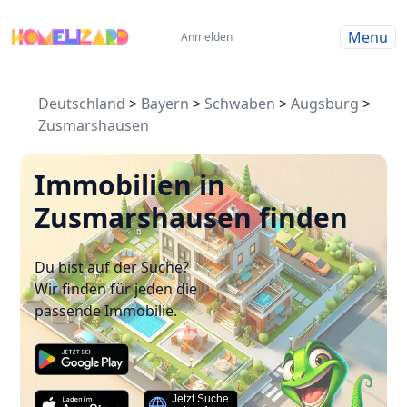
Menu
Anmelden
Deutschland
>
Bayern
>
Schwaben
>
Augsburg
>
Zusmarshausen
Immobilien in
Zusmarshausen finden
Du bist auf der Suche?
Wir finden für jeden die
passende Immobilie.