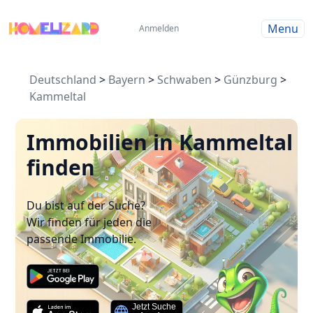
Menu
Anmelden
Deutschland
>
Bayern
>
Schwaben
>
Günzburg
>
Kammeltal
Immobilien in Kammeltal
finden
Du bist auf der Suche?
Wir finden für jeden die
passende Immobilie.