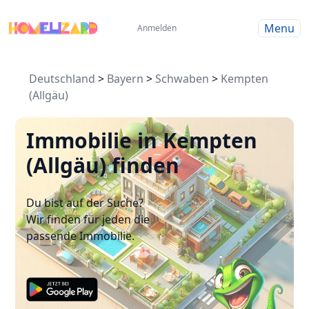
Menu
Anmelden
Deutschland
>
Bayern
>
Schwaben
>
Kempten
(Allgäu)
Immobilie in Kempten
(Allgäu) finden
Du bist auf der Suche?
Wir finden für jeden die
passende Immobilie.