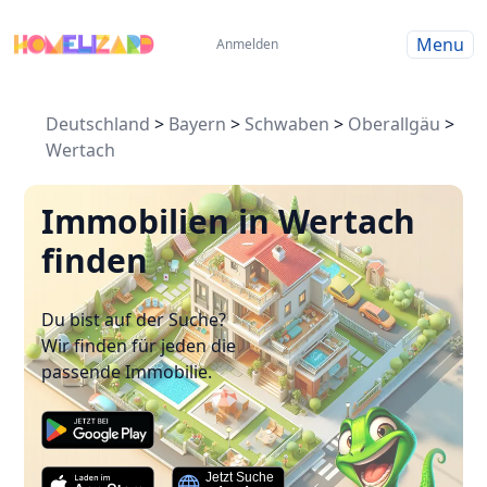
Menu
Anmelden
Deutschland
>
Bayern
>
Schwaben
>
Oberallgäu
>
Wertach
Immobilien in Wertach
finden
Du bist auf der Suche?
Wir finden für jeden die
passende Immobilie.