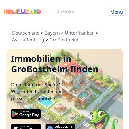
Menu
Anmelden
Deutschland
>
Bayern
>
Unterfranken
>
Aschaffenburg
>
Großostheim
Immobilien in
Großostheim finden
Du bist auf der Suche?
Wir finden für jeden die
passende Immobilie.