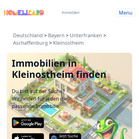
Menu
Anmelden
Deutschland
>
Bayern
>
Unterfranken
>
Aschaffenburg
>
Kleinostheim
Immobilien in
Kleinostheim finden
Du bist auf der Suche?
Wir finden für jeden die
passende Immobilie.