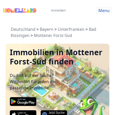
Menu
Anmelden
Deutschland
>
Bayern
>
Unterfranken
>
Bad
Kissingen
>
Mottener Forst-Süd
Immobilien in Mottener
Forst-Süd finden
Du bist auf der Suche?
Wir finden für jeden die
passende Immobilie.