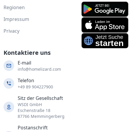
Regionen
Impressum
Privacy
Kontaktiere uns
E-mail
info@homelizard.com
Telefon
+49 89 904227900
Sitz der Gesellschaft
WSDI GmbH
Eschenstraße 18
87766 Memmingerberg
Postanschrift