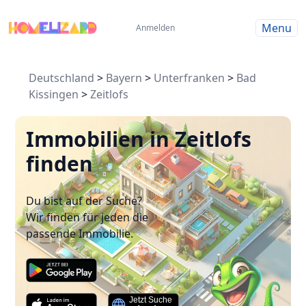
Menu
Anmelden
Deutschland
>
Bayern
>
Unterfranken
>
Bad
Kissingen
>
Zeitlofs
Immobilien in Zeitlofs
finden
Du bist auf der Suche?
Wir finden für jeden die
passende Immobilie.