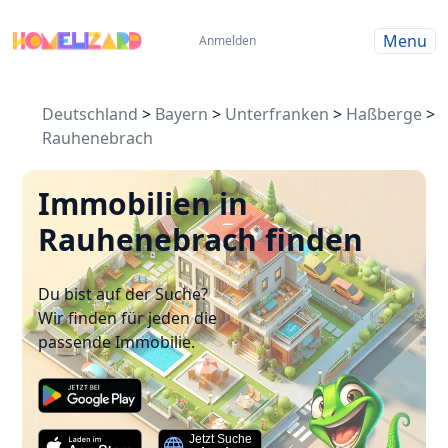
Menu
Anmelden
Deutschland
>
Bayern
>
Unterfranken
>
Haßberge
>
Rauhenebrach
Immobilien in
Rauhenebrach finden
Du bist auf der Suche?
Wir finden für jeden die
passende Immobilie.