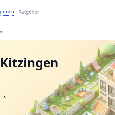
gionen
Ratgeber
en
 Kitzingen
lie.