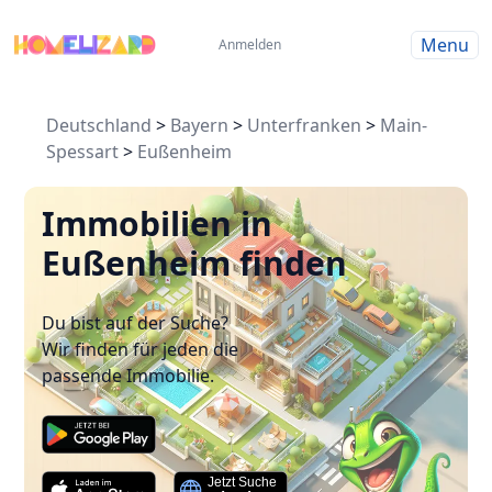
Menu
Anmelden
Deutschland
>
Bayern
>
Unterfranken
>
Main-
Spessart
>
Eußenheim
Immobilien in
Eußenheim finden
Du bist auf der Suche?
Wir finden für jeden die
passende Immobilie.