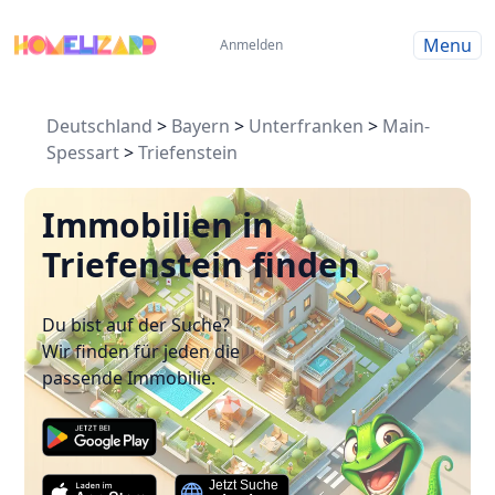
Menu
Anmelden
Deutschland
>
Bayern
>
Unterfranken
>
Main-
Spessart
>
Triefenstein
Immobilien in
Triefenstein finden
Du bist auf der Suche?
Wir finden für jeden die
passende Immobilie.