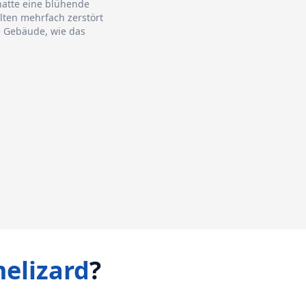
hatte eine blühende
lten mehrfach zerstört
e Gebäude, wie das
elizard
?