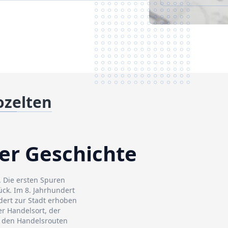
ozelten
der Geschichte
. Die ersten Spuren
ück. Im 8. Jahrhundert
dert zur Stadt erhoben
er Handelsort, der
f den Handelsrouten