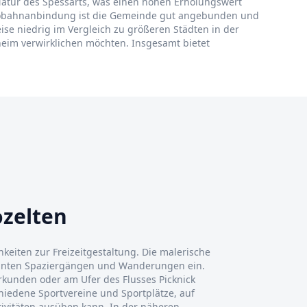
Natur des Spessarts, was einen hohen Erholungswert
Autobahnanbindung ist die Gemeinde gut angebunden und
ise niedrig im Vergleich zu größeren Städten in der
eim verwirklichen möchten. Insgesamt bietet
ozelten
hkeiten zur Freizeitgestaltung. Die malerische
hnten Spaziergängen und Wanderungen ein.
kunden oder am Ufer des Flusses Picknick
hiedene Sportvereine und Sportplätze, auf
ivitäten ausüben kann. In der näheren