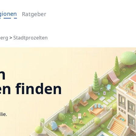
gionen
Ratgeber
berg
>
Stadtprozelten
n
en finden
lie.