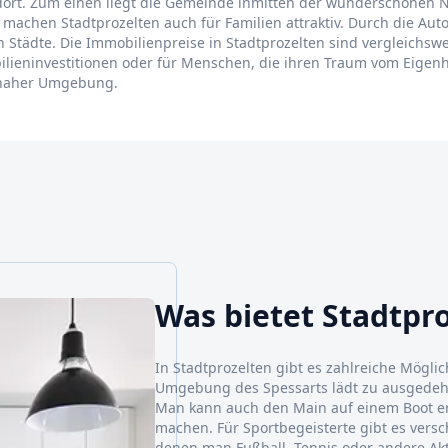
ndort. Zum einen liegt die Gemeinde inmitten der wunderschönen 
r machen Stadtprozelten auch für Familien attraktiv. Durch die 
 Städte. Die Immobilienpreise in Stadtprozelten sind vergleichswe
lieninvestitionen oder für Menschen, die ihren Traum vom Eigenh
urnaher Umgebung.
Was bietet Stadtpr
In Stadtprozelten gibt es zahlreiche Möglic
Umgebung des Spessarts lädt zu ausgede
Man kann auch den Main auf einem Boot er
machen. Für Sportbegeisterte gibt es versc
denen man Fußball, Tennis oder andere Akt