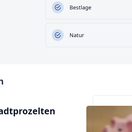
Bestlage
Natur
n
tadtprozelten