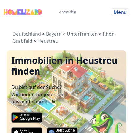
Menu
Anmelden
Deutschland
>
Bayern
>
Unterfranken
>
Rhön-
Grabfeld
>
Heustreu
Immobilien in Heustreu
finden
Du bist auf der Suche?
Wir finden für jeden die
passende Immobilie.