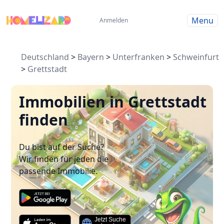
Menu
Anmelden
Deutschland
>
Bayern
>
Unterfranken
>
Schweinfurt
>
Grettstadt
Immobilien in Grettstadt
finden
Du bist auf der Suche?
Wir finden für jeden die
passende Immobilie.