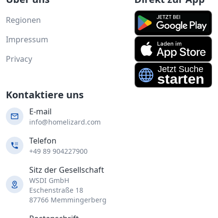
Regionen
Impressum
Privacy
Kontaktiere uns
E-mail
info@homelizard.com
Telefon
+49 89 904227900
Sitz der Gesellschaft
WSDI GmbH
Eschenstraße 18
87766 Memmingerberg