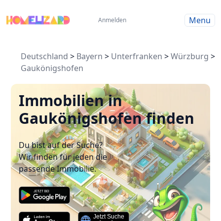
Menu
Anmelden
Deutschland
>
Bayern
>
Unterfranken
>
Würzburg
>
Gaukönigshofen
Immobilien in
Gaukönigshofen finden
Du bist auf der Suche?
Wir finden für jeden die
passende Immobilie.