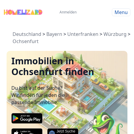
Menu
Anmelden
Deutschland
>
Bayern
>
Unterfranken
>
Würzburg
>
Ochsenfurt
Immobilien in
Ochsenfurt finden
Du bist auf der Suche?
Wir finden für jeden die
passende Immobilie.