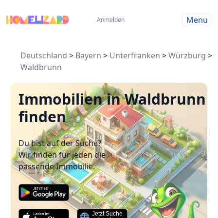
Menu
Anmelden
Deutschland
>
Bayern
>
Unterfranken
>
Würzburg
>
Waldbrunn
Immobilien in Waldbrunn
finden
Du bist auf der Suche?
Wir finden für jeden die
passende Immobilie.